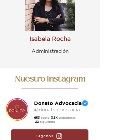
Isabela Rocha
Administración
Nuestro Instagram
Donato Advocacia
@donatoadvocacia
653
posts
3.5K
seguidores
22
siguiendo
Síganos